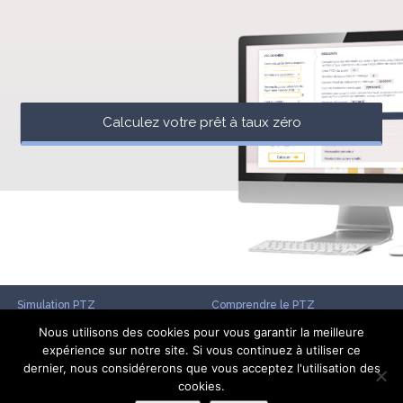
Calculez votre prêt à taux zéro
Simulation PTZ
Comprendre le PTZ
Nous utilisons des cookies pour vous garantir la meilleure
Conditions PTZ
PTZ dans l’ancien
expérience sur notre site. Si vous continuez à utiliser ce
dernier, nous considérerons que vous acceptez l'utilisation des
cookies.
Éco PTZ
Actualités